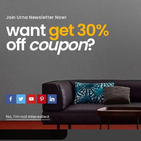
Join Urna Newsletter Now!
Cours privés
want
get 30%
Des séances personnalisées pour u
off
coupon
?
No, I’m not interested.