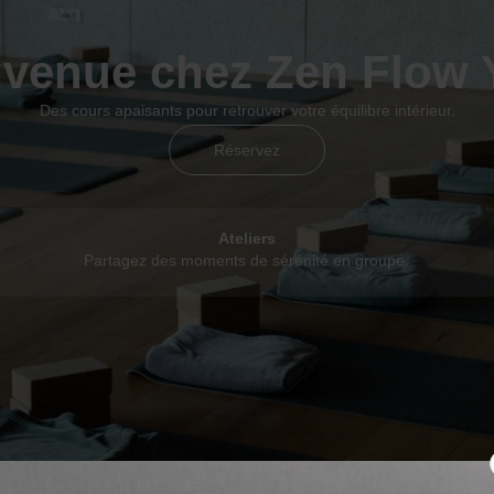
nvenue chez Zen Flow 
Des cours apaisants pour retrouver votre équilibre intérieur.
Réservez
Ateliers
Partagez des moments de sérénité en groupe.