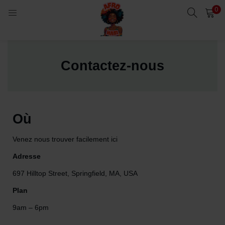
0
LOGIN
Enter your username and password to login.
Contactez-nous
Où
Remember me
Venez nous trouver facilement ici
Login
Adresse
Lost password?
697 Hilltop Street, Springfield, MA, USA
Plan
9am – 6pm