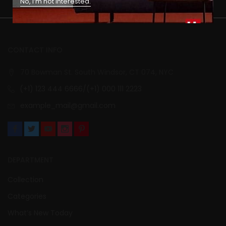
No, I’m not interested.
CONTACT INFO
70 Bowman St. South Windsor, CT 074, NYC
(+1) 123 444 6666/(+1) 000 111 2223
example_mail@gmail.com
DEPARTMENT
Collection
Categories
What’s New Today