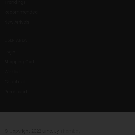
Trendings
Recommended
New Arrivals
USER AREA
Login
Shopping Cart
Wishlist
Checkout
Purchased
© Copyright 2022 Urna. By
Thembay.