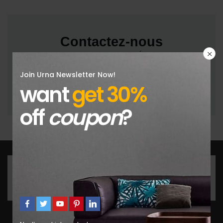
Contactez-nous
Envie de retrouver votre équilibre ? Écrivez-nous, nous
sommes là pour vous.
Join Urna Newsletter Now!
want
get 30%
Envoyer
off
coupon
?
Get the latest products and news update daily in
fastest.