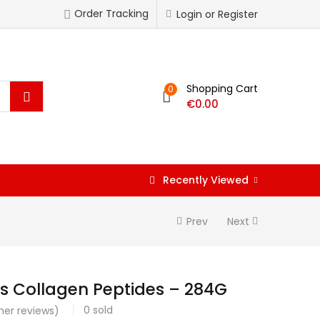
Order Tracking
Login or Register
Shopping Cart
0
€
0.00
Recently Viewed
Prev
Next
ins Collagen Peptides – 284G
0
sold
er reviews)