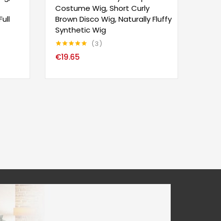
Costume Wig, Short Curly
ull
Brown Disco Wig, Naturally Fluffy
Synthetic Wig
3
Note
5.00
€
19.65
sur 5