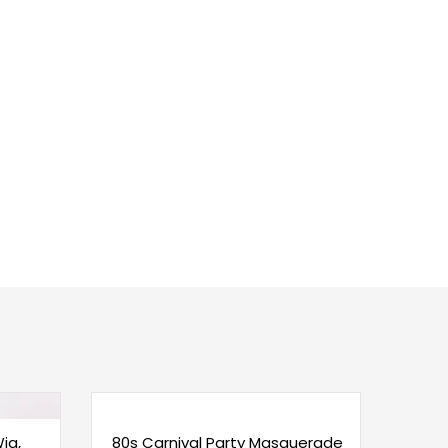
ig,
80s Carnival Party Masquerade