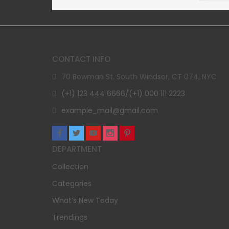
CONTACT INFO
70 Bowman St. South Windsor, CT 074, NYC
(+1) 123 444 6666/(+1) 000 111 2223
example_mail@gmail.com
DEPARTMENT
Collection
Categories
What’s New Today
Trendings