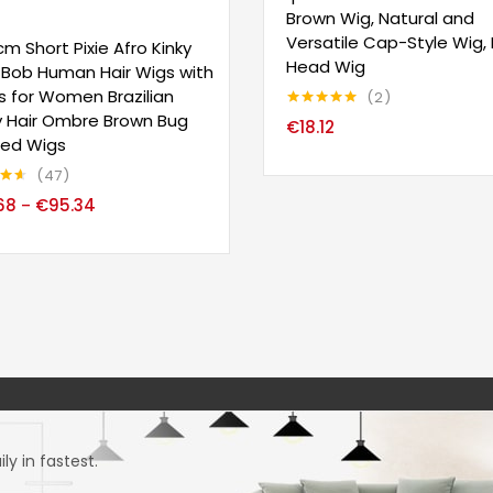
Brown Wig, Natural and
Versatile Cap-Style Wig, F
cm Short Pixie Afro Kinky
Head Wig
 Bob Human Hair Wigs with
 for Women Brazilian
2
 Hair Ombre Brown Bug
Note
5.00
€
18.12
sur 5
red Wigs
47
51
68
€
95.34
–
y in fastest.