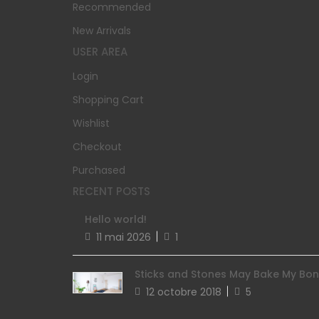
Recommended
New Arrivals
USER AREA
Login
Shopping Cart
Wishlist
Checkout
Purchased
RECENT POSTS
Hello world!
11 mai 2026
1
Sticks and Stones May Bake My Bo
12 octobre 2018
5