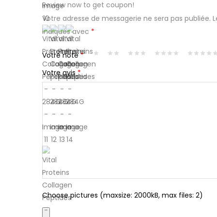
Review now to get coupon!
Votre adresse de messagerie ne sera pas publiée.
L
indiqués avec
*
Votre note
*
Votre avis
*
Choose pictures (maxsize: 2000kB, max files: 2)