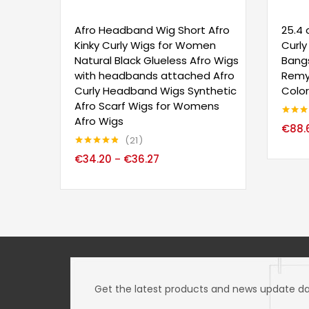
Afro Headband Wig Short Afro
25.4 
Kinky Curly Wigs for Women
Curly
Natural Black Glueless Afro Wigs
Bangs
with headbands attached Afro
Remy
Curly Headband Wigs Synthetic
Colo
Afro Scarf Wigs for Womens
Afro Wigs
Note
4.
€
88.
sur 5
21
Note
4.81
€
34.20
€
36.27
–
sur 5
Get the latest products and news update dail