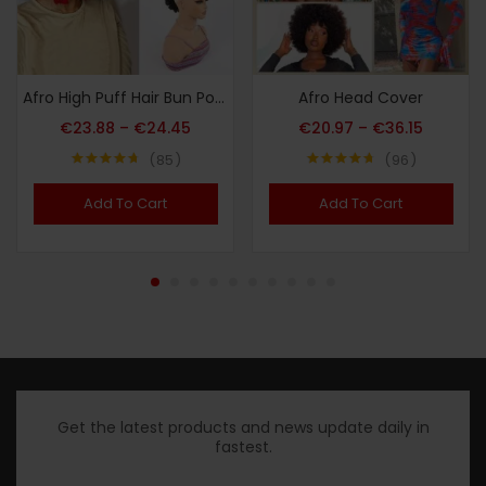
Afro High Puff Hair Bun Ponytail Drawstring With Bangs Synthetic Jerry Curly Mohawk Kinky Curly Fauxhawks Pony Tail Clip In On Ponytails For Women Hair Extensions With Six Clips
Afro Head Cover
€
23.88
–
€
24.45
€
20.97
–
€
36.15
85
96
Note
4.69
Note
4.72
sur 5
sur 5
Add To Cart
Add To Cart
Get the latest products and news update daily in
fastest.