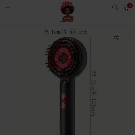
0
LOGIN
Enter your username and password to login.
Remember me
Login
Lost password?