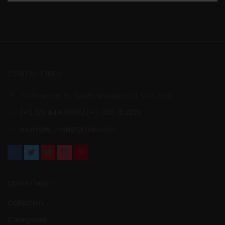
CONTACT INFO
70 Bowman St. South Windsor, CT 074, NYC
(+1) 123 444 6666/(+1) 000 111 2223
example_mail@gmail.com
DEPARTMENT
Collection
Categories