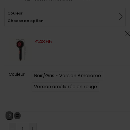
Noté
124
4.74
sur 5
Couleur
basé sur
notations
Choose an option
client
€
43.65
Couleur
Noir/Gris - Version Améliorée
Version améliorée en rouge