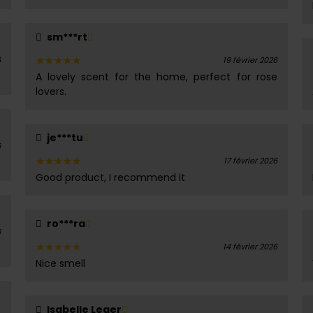
sur 5
sm***rt
6
19 février 2026
A lovely scent for the home, perfect for rose
Note
5
sur 5
lovers.
je***tu
6
17 février 2026
Good product, I recommend it
Note
5
sur 5
ro***ra
6
14 février 2026
Nice smell
Note
5
sur 5
Isabelle Leger