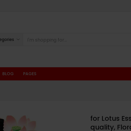
oducts
egories
BLOG
PAGES
for Lotus Es
quality, Flo