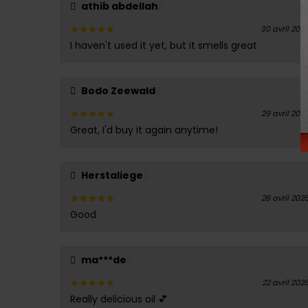
athib abdellah
30 avril 202
I haven't used it yet, but it smells great
Note
5
sur 5
Bodo Zeewald
29 avril 202
Great, I'd buy it again anytime!
Note
5
sur 5
Herstaliege
26 avril 202
Good
Note
5
sur 5
ma***de
22 avril 202
Really delicious oil 💕
Note
5