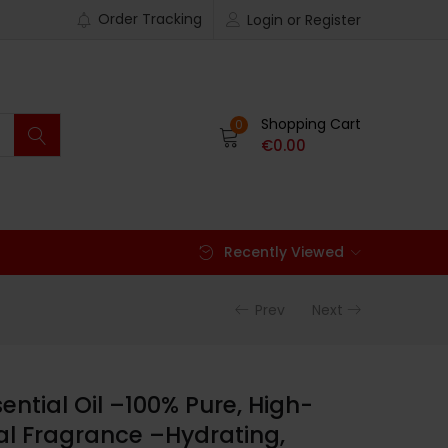
Order Tracking
Login or Register
Shopping Cart
0
€
0.00
Recently Viewed
Prev
Next
sential Oil –100% Pure, High-
ral Fragrance –Hydrating,