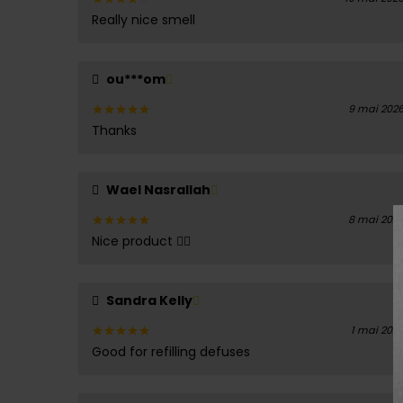
Really nice smell
Note
4
sur 5
ou***om
9 mai 202
Thanks
Note
5
sur 5
Wael Nasrallah
8 mai 202
Nice product 👌🏻
Note
5
sur 5
Sandra Kelly
1 mai 202
Good for refilling defuses
Note
5
sur 5