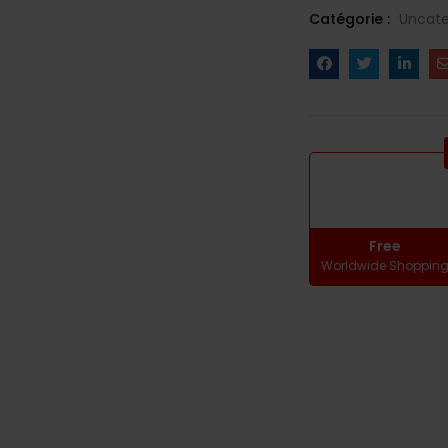
Catégorie :
Uncate
Free
Worldwide Shoppin