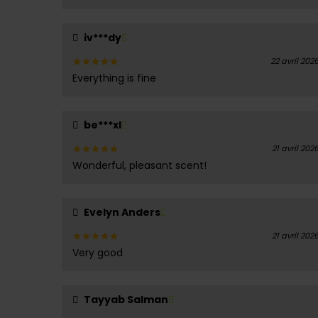
sur 5
iv***dy
22 avril 202
Everything is fine
Note
5
sur 5
be***xl
21 avril 202
Wonderful, pleasant scent!
Note
5
sur 5
Evelyn Anders
21 avril 202
Very good
Note
5
sur 5
Tayyab Salman