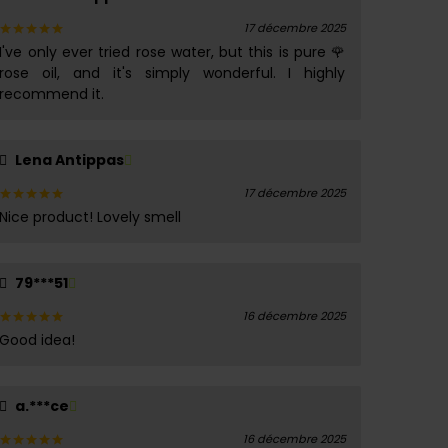
17 décembre 2025
I've only ever tried rose water, but this is pure 🌹
Note
5
sur 5
rose oil, and it's simply wonderful. I highly
recommend it.
Lena Antippas
17 décembre 2025
Nice product! Lovely smell
Note
5
sur 5
79***51
16 décembre 2025
Good idea!
Note
5
sur 5
a.***ce
16 décembre 2025