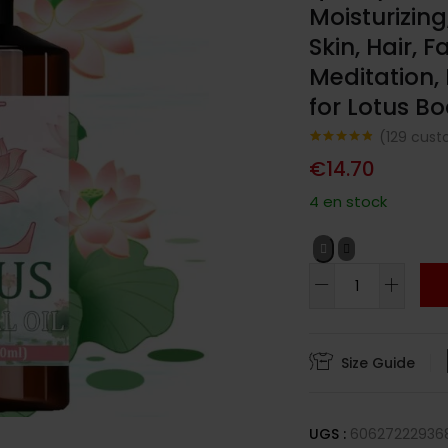
Moisturizing
Skin, Hair, 
Meditation,
for Lotus B
(
129
custo
Noté
129
4.78
€
14.70
sur 5
basé sur
notations
4 en stock
client
Size Guide
UGS :
60627222936