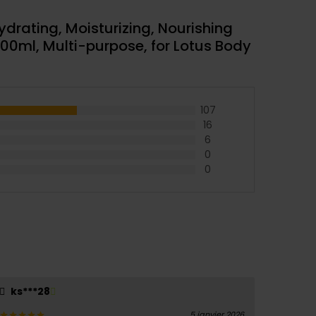
ydrating, Moisturizing, Nourishing
–100ml, Multi-purpose, for Lotus Body
107
16
6
0
0
ks***28
5 janvier 2026