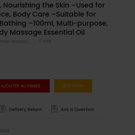
, Nourishing the Skin –Used for
Face, Body Care –Suitable for
 Bathing –100ml, Multi-purpose,
ody Massage Essential Oil
0
sold
mer reviews)
AJOUTER AU PANIER
BUY NOW
Delivery Return
Ask a Question
8802