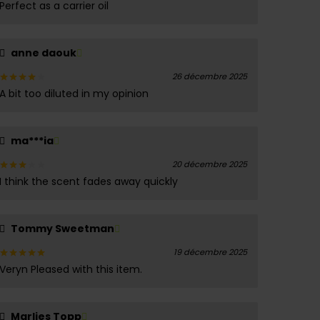
Perfect as a carrier oil
Note
5
sur 5
anne daouk
26 décembre 2025
A bit too diluted in my opinion
Note
4
sur 5
ma***ia
20 décembre 2025
I think the scent fades away quickly
Note
3
sur
5
Tommy Sweetman
19 décembre 2025
Veryn Pleased with this item.
Note
5
sur 5
Marlies Topp