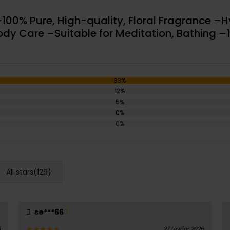
 –100% Pure, High-quality, Floral Fragrance –H
 Body Care –Suitable for Meditation, Bathing 
83%
12%
5%
0%
0%
All stars(
129
)
se***66
6
27 février 2026