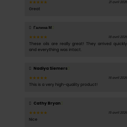
21 avril 202
Great
Note
5
sur 5
Галина М
18 avril 202
These oils are really great! They arrived quickly
Note
5
sur 5
and everything was intact.
Nadiya Siemers
16 avril 202
This is a very high-quality product!
Note
5
sur 5
Cathy Bryan
15 avril 202
Nice
Note
5
sur 5