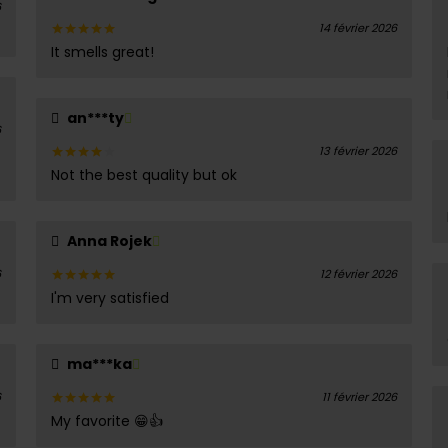
6
14 février 2026
It smells great!
Note
5
sur 5
an***ty
6
13 février 2026
Not the best quality but ok
Note
4
sur 5
Anna Rojek
6
12 février 2026
I'm very satisfied
Note
5
sur 5
ma***ka
6
11 février 2026
My favorite 😁👍
Note
5
sur 5