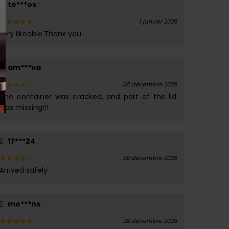
te***os
1 janvier 2026
Lery likeable.Thank you.
Note
5
sur 5
am***va
30 décembre 2025
The container was cracked, and part of the lid
Note
4
sur 5
was missing!!!
17***24
30 décembre 2025
Arrived safely
Note
4
sur 5
mo***ns
28 décembre 2025