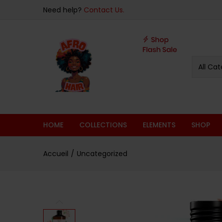
Note
Overview
Specifications
Related Pr
Need help?
Contact Us.
4.78
sur 5
All Cat
HOME
COLLECTIONS
ELEMENTS
SHOP
Accueil
Uncategorized