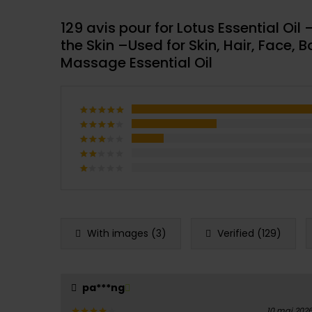
129 avis pour
for Lotus Essential Oil
the Skin –Used for Skin, Hair, Face,
Massage Essential Oil
Note
5
sur 5
Note
4
sur 5
Note
3
Note
sur
2
Note
5
sur
1
5
sur
5
With images (
3
)
Verified (
129
)
pa***ng
10 mai 202